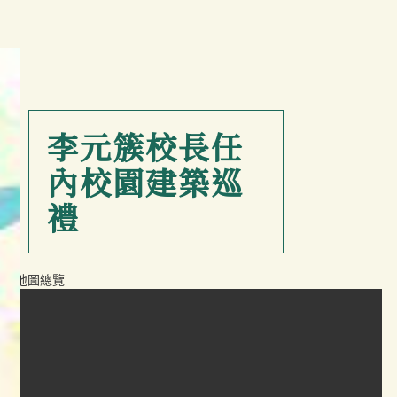
李元簇校長任
內校園建築巡
禮
地圖總覽