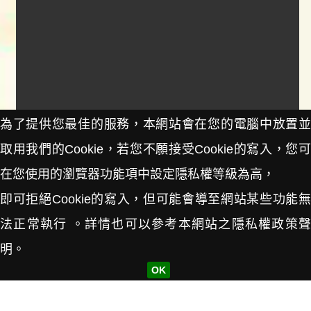
為了提供您最佳的服務，本網站會在您的電腦中放置並
取用我們的Cookie，若您不願接受Cookie的寫入，您可
民國62-67年
社會科學資料中心
在您使用的瀏覽器功能項中設定隱私權等級為高，
政大校園地圖
Previous
即可拒絕Cookie的寫入，但可能會導至網站某些功能無
description
1973-1978 NCCU Campus Map
左右滑動以瀏覽
法正常執行 。詳情也可以參考本網站之隱私權政策聲
我知道了
明。
探索
OK
社會科學資料中心