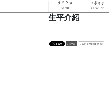
生平介紹
Email
Get embed code